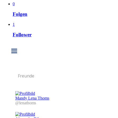
0
Folgen
1
Follower
Freunde
Mandy Lena Thoms
@lenathoms